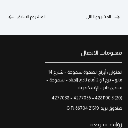
المشروع التالي
المشروع السابق
معلومات الاتصال
العنوان : أبراج الصفوة سموحة – شارع 14
مايو – برج 1 و 2 أمام نادي الجياد – سموحة –
سيدي جابر – الإسكندرية
(20) 3 4281100 – 4277036 – 4277038
صندوق بريد: 21519 C.R. 66704
روابط سريعه